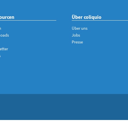
ourcen
Über coliquio
n
Über uns
loads
Jobs
Presse
etter
s