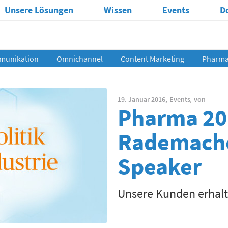
Unsere Lösungen
Wissen
Events
D
munikation
Omnichannel
Content Marketing
Pharma 
19. Januar 2016,
Events
,
von
Pharma 201
Rademache
Speaker
Unsere Kunden erhalte