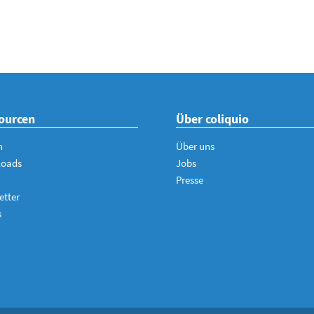
ourcen
Über coliquio
n
Über uns
loads
Jobs
Presse
etter
s