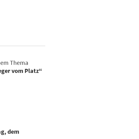
 dem Thema
ieger vom Platz“
ag, dem