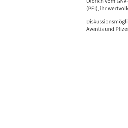
Olbrich vom GKV-S
(PEI), ihr wertvol
Diskussionsmögli
Aventis und Pfiz