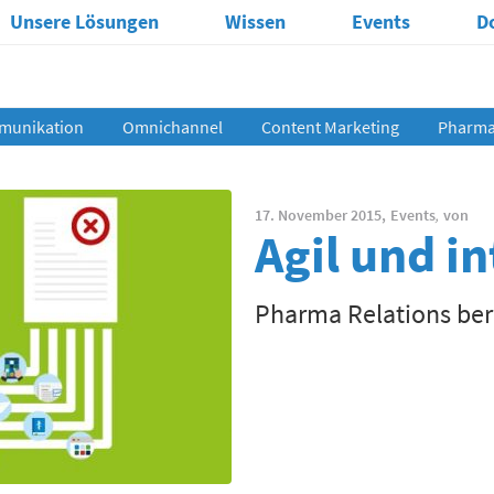
Unsere Lösungen
Wissen
Events
D
munikation
Omnichannel
Content Marketing
Pharma 
17. November 2015,
Events
,
von
Agil und in
Pharma Relations ber