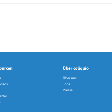
ourcen
Über coliquio
n
Über uns
loads
Jobs
Presse
etter
s