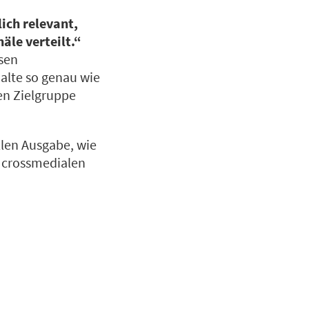
lich relevant,
äle verteilt.“
ssen
halte so genau wie
hen Zielgruppe
llen Ausgabe, wie
 crossmedialen