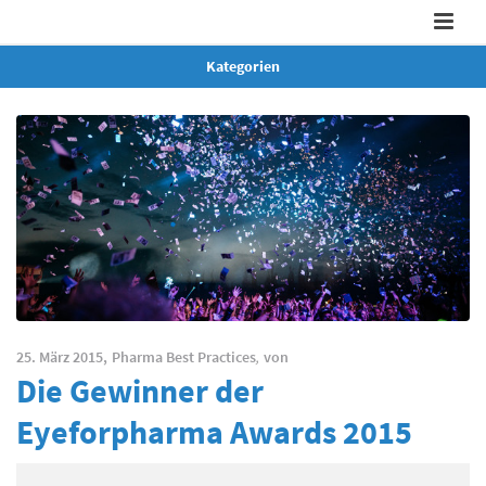
Kategorien
25. März 2015,
Pharma Best Practices
,
von
Die Gewinner der
Eyeforpharma Awards 2015