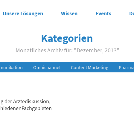
Unsere Lösungen
Wissen
Events
D
Kategorien
Monatliches Archiv für: "Dezember, 2013"
munikation
Omnichannel
Content Marketing
Pharma 
 der Ärztediskussion,
chiedenenFachgebieten