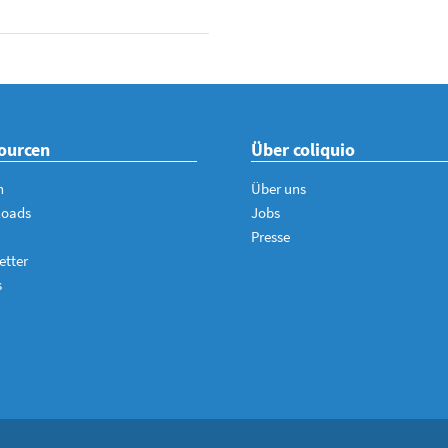
ourcen
Über coliquio
n
Über uns
loads
Jobs
Presse
etter
s