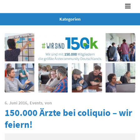
Kategorien
6. Juni 2016,
Events
,
von
150.000 Ärzte bei coliquio – wir
feiern!