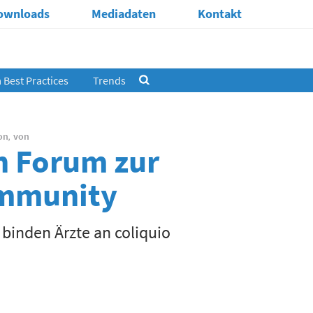
ownloads
Mediadaten
Kontakt
Best Practices
Trends
on
,
von
n Forum zur
mmunity
binden Ärzte an coliquio