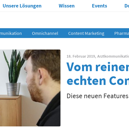
Unsere Lösungen
Wissen
Events
D
munikation
Omnichannel
Content Marketing
Pharma 
18. Februar 2019,
Arztkommunikati
Vom reine
echten Co
Diese neuen Features 