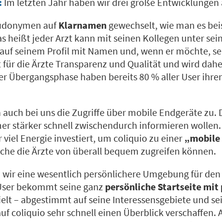
:
Im letzten Jahr haben wir drei große Entwicklungen
eudonymen auf
Klarnamen
gewechselt, wie man es bei
s heißt jeder Arzt kann mit seinen Kollegen unter s
t auf seinem Profil mit Namen und, wenn er möchte, s
t für die Ärzte Transparenz und Qualität und wird dahe
r Übergangsphase haben bereits 80 % aller User ihr
ch bei uns die Zugriffe über mobile Endgeräte zu. D
mer stärker schnell zwischendurch informieren wollen.
 viel Energie investiert, um coliquio zu einer
„mobile 
che die Ärzte von überall bequem zugreifen können.
 wir eine wesentlich persönlichere Umgebung für den 
 User bekommt seine ganz
persönliche Startseite mit
elt – abgestimmt auf seine Interessensgebiete und se
auf coliquio sehr schnell einen Überblick verschaffen