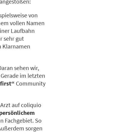
 angestoßen:
spielsweise von
einem vollen Namen
einer Laufbahn
r sehr gut
en Klarnamen
aran sehen wir,
 Gerade im letzten
first“
Community
Arzt auf coliquio
 persönlichem
in Fachgebiet. So
. Außerdem sorgen