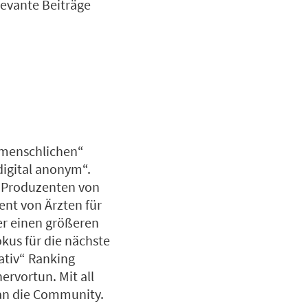
levante Beiträge
„menschlichen“
digital anonym“.
s Produzenten von
ent von Ärzten für
r einen größeren
kus für die nächste
ativ“ Ranking
ervortun. Mit all
an die Community.