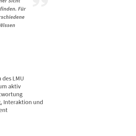
ner Sicht
finden. Für
rschiedene
 Wissen
en des LMU
um aktiv
ntwortung
, Interaktion und
ent