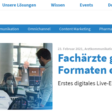
Unsere Lösungen
Wissen
Events
D
munikation
Omnichannel
Content Marketing
Pharma 
23. Februar 2021,
Arztkommunikati
Fachärzte 
Formaten 
Erstes digitales Live-