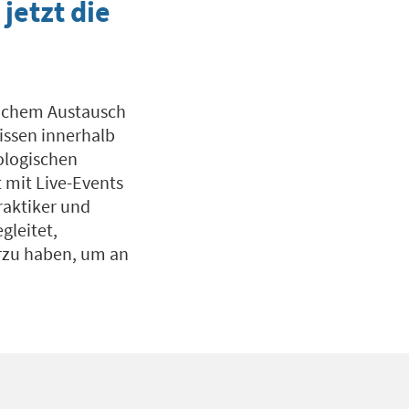
etzt die
lichem Austausch
issen innerhalb
ologischen
 mit Live-Events
raktiker und
gleitet,
rzu haben, um an