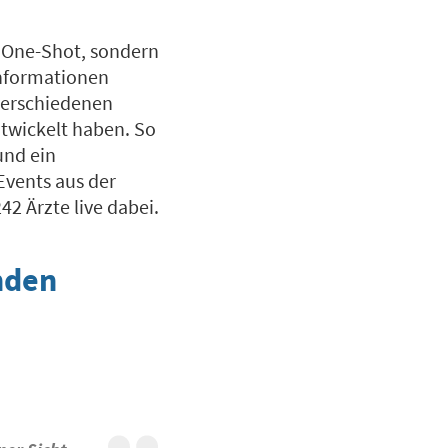
n One-Shot, sondern
Informationen
verschiedenen
twickelt haben. So
und ein
vents aus der
42 Ärzte live dabei.
nden