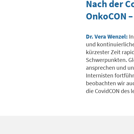
Nach der C
OnkoCON – 
Dr. Vera Wenzel:
I
und kontinuierliche
kürzester Zeit rap
Schwerpunkten. Gle
ansprechen und uns
Internisten fortfüh
beobachten wir auc
die CovidCON des l