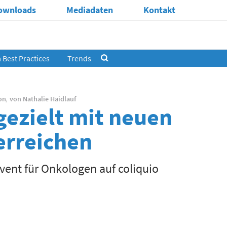
ownloads
Mediadaten
Kontakt
Best Practices
Trends
on
,
von
Nathalie Haidlauf
gezielt mit neuen
erreichen
Event für Onkologen auf coliquio