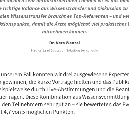
ei fachlich sehr herausfordernden Themen ist es aus mei
ie richtige Balance aus Wissenstransfer und Diskussion zu 
alen Wissenstransfer braucht es Top-Referenten – und ve
ktionspunkte, damit die Ärzte möglichst viel praktisches
mitnehmen können.
Dr. Vera Wenzel
Medical Lead Education Solutions bei coliquio
n unserem Fall konnten wir drei ausgewiesene Expert
gewinnen, die kurze Vorträge hielten und das Publik
eispielsweise durch Live-Abstimmungen und die Bea
uerfragen. Diese Kombination aus Wissensvermittlung
 den Teilnehmern sehr gut an – sie bewerteten das Ev
it 4,7 von 5 möglichen Punkten.