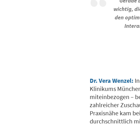
Gerade b
wichtig, d
den optim
Intera
Dr. Vera Wenzel:
I
Klinikums München 
miteinbezogen – b
zahlreicher Zuscha
Praxisnähe kam bei
durchschnittlich m