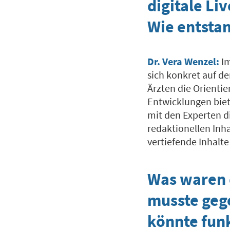
digitale L
Wie entstan
Dr. Vera Wenzel:
I
sich konkret auf d
Ärzten die Orienti
Entwicklungen biet
mit den Experten di
redaktionellen In
vertiefende Inhalt
Was waren 
musste geg
könnte fun