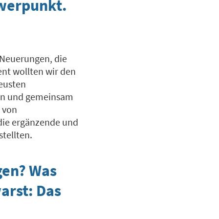
hwerpunkt.
 Neuerungen, die
ent wollten wir den
neusten
ngen und gemeinsam
g von
die ergänzende und
tellten.
gen? Was
arst: Das