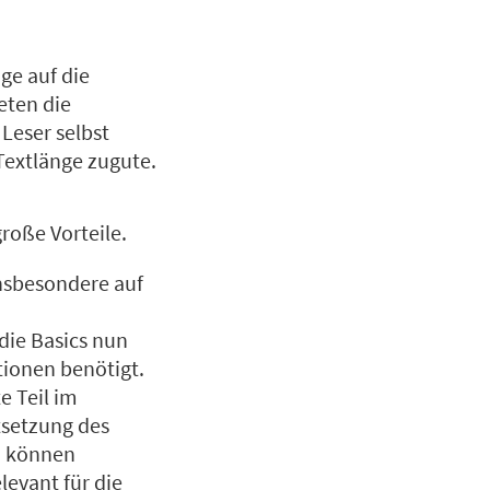
ge auf die
eten die
Leser selbst
Textlänge zugute.
roße Vorteile.
insbesondere auf
 die Basics nun
ionen benötigt.
e Teil im
rtsetzung des
n, können
levant für die