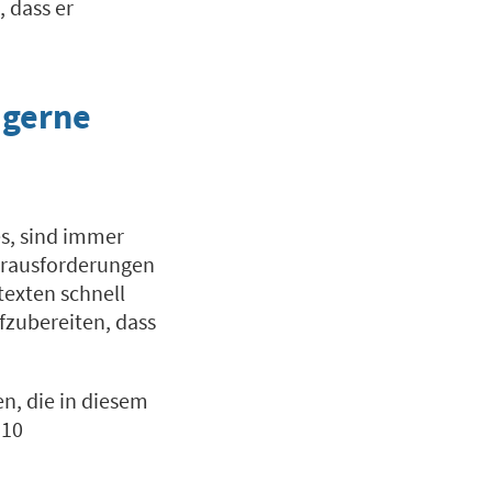
, dass er
 gerne
es, sind immer
erausforderungen
otexten schnell
fzubereiten, dass
n, die in diesem
 10