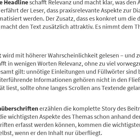
te Headline
schafft Relevanz und macht klar, was den A
erfährt der Leser, dass praxisrelevante Aspekte zur D
tisiert werden. Der Zusatz, dass es konkret um die d
 macht den Text zusätzlich attraktiv. Es nimmt dem 
t
wird mit höherer Wahrscheinlichkeit gelesen – und z
hafft in wenigen Worten Relevanz, ohne zu viel vorwe
esamt gilt: unnötige Einleitungen und Füllwörter sind 
iterführende Informationen gehören nicht in den Flie
 liest, sollte ohne langes Scrollen ans Textende gel
nüberschriften
erzählen die komplette Story des Beitr
ie wichtigsten Aspekte des Themas schon anhand de
iften erfasst werden können, kommen die wichtigste
elbst, wenn er den Inhalt nur überfliegt.