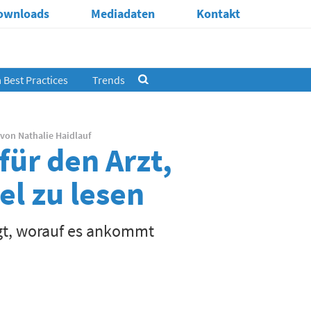
ownloads
Mediadaten
Kontakt
Best Practices
Trends
von
Nathalie Haidlauf
für den Arzt,
el zu lesen
igt, worauf es ankommt