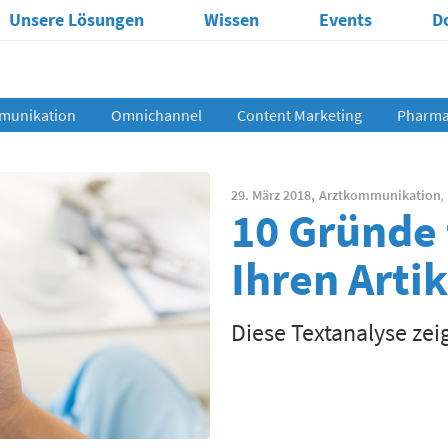
Unsere Lösungen
Wissen
Events
D
munikation
Omnichannel
Content Marketing
Pharma 
29. März 2018,
Arztkommunikation
,
10 Gründe 
Ihren Artik
Diese Textanalyse ze