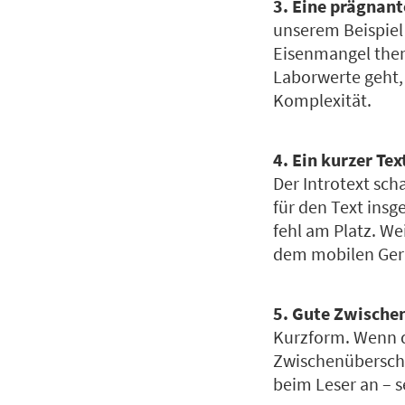
3. Eine prägnan
unserem Beispiel 
Eisenmangel thema
Laborwerte geht,
Komplexität.
4. Ein kurzer Tex
Der Introtext sc
für den Text insg
fehl am Platz. We
dem mobilen Gerät
5. Gute Zwische
Kurzform. Wenn d
Zwischenüberschr
beim Leser an – s