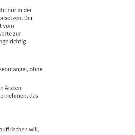
cht nur in der
besetzen. Der
mt vom
erte zur
nge richtig
Eisenmangel, ohne
en Ärzten
nternehmen, das
uffrischen will,