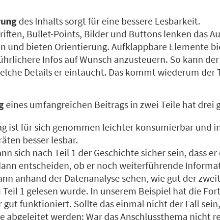
rung
des Inhalts sorgt für eine bessere Lesbarkeit.
ften, Bullet-Points, Bilder und Buttons lenken das Au
en und bieten Orientierung. Aufklappbare Elemente bi
ührlichere Infos auf Wunsch anzusteuern. So kann der 
welche Details er eintaucht. Das kommt wiederum der 
g
eines umfangreichen Beitrags in zwei Teile hat drei g
ag ist für sich genommen leichter konsumierbar und 
äten besser lesbar.
nn sich nach Teil 1 der Geschichte sicher sein, dass er
ann entscheiden, ob er noch weiterführende Informat
ann anhand der Datenanalyse sehen, wie gut der zweit
u Teil 1 gelesen wurde. In unserem Beispiel hat die Fo
r gut funktioniert. Sollte das einmal nicht der Fall sei
e abgeleitet werden: War das Anschlussthema nicht re