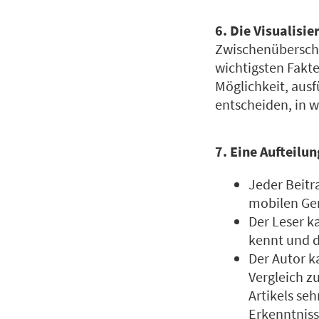
6. Die Visualisie
Zwischenüberschri
wichtigsten Fakt
Möglichkeit, ausf
entscheiden, in 
7. Eine Aufteilun
Jeder Beitr
mobilen Ger
Der Leser ka
kennt und d
Der Autor k
Vergleich z
Artikels seh
Erkenntniss