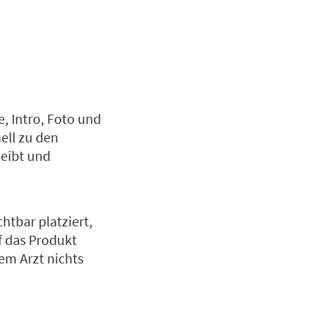
e, Intro, Foto und
ell zu den
leibt und
htbar platziert,
f das Produkt
em Arzt nichts