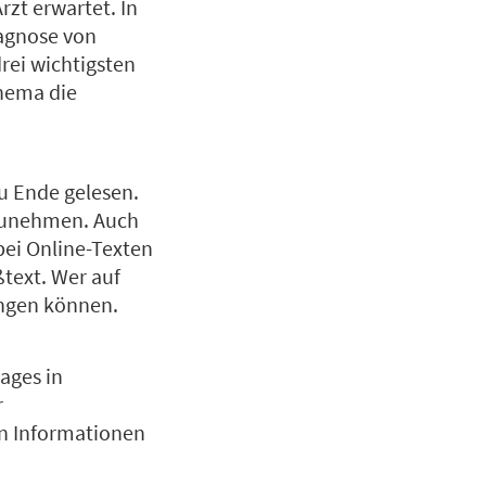
rzt erwartet. In
iagnose von
rei wichtigsten
Thema die
u Ende gelesen.
gzunehmen. Auch
bei Online-Texten
ßtext. Wer auf
angen können.
ages in
r
n Informationen