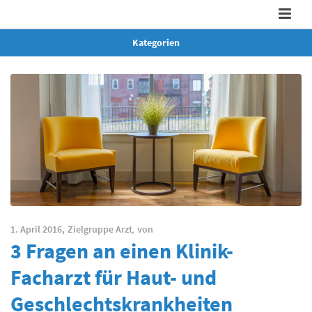
Kategorien
1. April 2016,
Zielgruppe Arzt
,
von
3 Fragen an einen Klinik-
Facharzt für Haut- und
Geschlechtskrankheiten