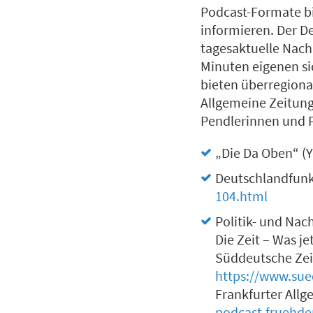
Podcast-Formate bi
informieren. Der D
tagesaktuelle Nach
Minuten eigenen si
bieten überregiona
Allgemeine Zeitung 
Pendlerinnen und P
„Die Da Oben“ (
Deutschlandfunk
104.html
Politik- und Nac
Die Zeit – Was je
Süddeutsche Zei
https://www.su
Frankfurter All
podcast-fruehde