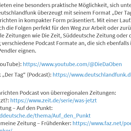
eten eine besonders praktische Möglichkeit, sich unt
eutschlandfunk überzeugt mit seinem Format „Der Tag
richten in kompakter Form präsentiert. Mit einer Lauf
ch die Folgen perfekt für den Weg zur Arbeit oder zur
le Zeitungen wie Die Zeit, Süddeutsche Zeitung oder d
verschiedene Podcast Formate an, die sich ebenfalls i
endler eignen.
YouTube):
https://www.youtube.com/@DieDaOben
 „Der Tag“ (Podcast):
https://www.deutschlandfunk.d
hrichten Podcast von überregionalen Zeitungen:
tzt?:
https://www.zeit.de/serie/was-jetzt
tung – Auf den Punkt:
eddeutsche.de/thema/Auf_den_Punkt
gemeine Zeitung – Frühdenker:
https://www.faz.net/pod
nker/