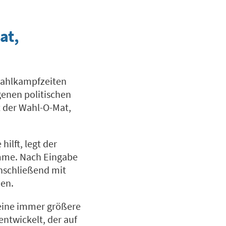
at,
 Wahlkampfzeiten
enen politischen
 der Wahl-O-Mat,
ilft, legt der
mme. Nach Eingabe
nschließend mit
den.
 eine immer größere
ntwickelt, der auf