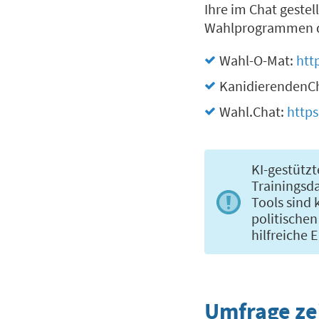
Ihre im Chat gestel
Wahlprogrammen de
Wahl-O-Mat:
htt
KanidierendenC
Wahl.Chat:
https
KI-gestütz
Trainingsda
Tools sind 
politische
hilfreiche
Umfrage zei