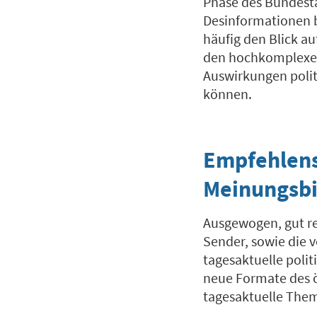
Phase des Bundesta
Desinformationen b
häufig den Blick au
den hochkomplexe
Auswirkungen polit
können.
Empfehlensw
Meinungsb
Ausgewogen, gut rec
Sender, sowie die 
tagesaktuelle poli
neue Formate des ö
tagesaktuelle Theme