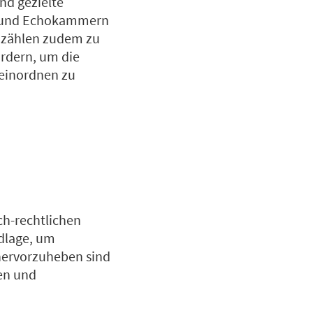
nd gezielte
en und Echokammern
ik zählen zudem zu
rdern, um die
 einordnen zu
ch-rechtlichen
ndlage, um
hervorzuheben sind
en und