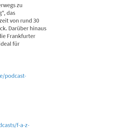
erwegs zu
“, das
zeit von rund 30
ück. Darüber hinaus
ie Frankfurter
deal für
e/podcast-
casts/f-a-z-