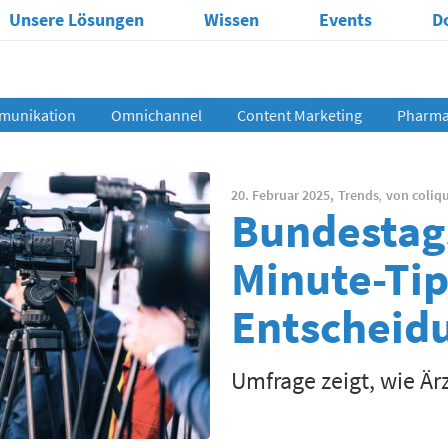
Unsere Lösungen
Wissen
Events
D
munikation
Omnichannel
Content Marketing
Pharma 
20. Februar 2025,
Trends
,
von
coliq
Bundestags
Minute-Tip
Entscheid
Umfrage zeigt, wie Ä