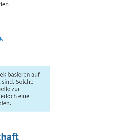
 den
g
ek basieren auf
 sind. Solche
uelle zur
jedoch eine
olen.
chaft