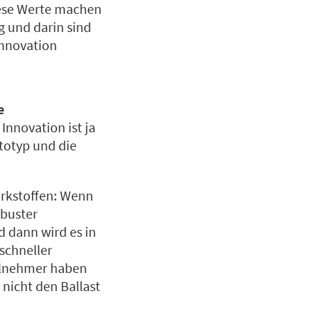
iese Werte machen
ig und darin sind
 Innovation
e
Innovation ist ja
totyp und die
rkstoffen: Wenn
kbuster
d dann wird es in
 schneller
eilnehmer haben
nicht den Ballast