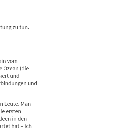
ltung zu tun.
 ein vom
e Ozean (die
iert und
erbindungen und
en Leute. Man
ie ersten
deen in den
tet hat – ich