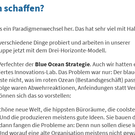
n schaffen?
 ein Paradigmenwechsel her. Das hat sehr viel mit Ha
verschiedene Dinge probiert und arbeiten in unserer
pe jetzt mit dem Drei-Horizonte-Modell.
Verfechter der
Blue Ocean Strategie
. Auch wir hatten
iertes Innovations-Lab. Das Problem war nur: Der blau
ste nicht, was im roten Ozean (Bestandsgeschäft) pass
olge waren Abwehrreaktionen, Anfeindungen statt V
können sich das so vorstellen:
schöne neue Welt, die hippsten Büroräume, die coolst
 Und die produzieren meistens gute Ideen. Sie bauen d
dann fangen die Probleme an: Denn nun sollen diese I
d worauf eine alte Organisation meistens nicht gewar