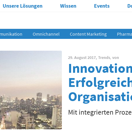
Unsere Lösungen
Wissen
Events
D
munikation
Omnichannel
Content Marketing
Pharma 
29. August 2017,
Trends
,
von
Innovatio
Erfolgreic
Organisat
Mit integrierten Proz