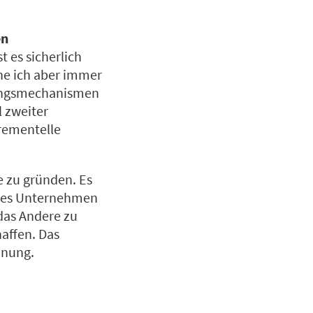
en
 es sicherlich
ehe ich aber immer
erungsmechanismen
l zweiter
rementelle
e zu gründen. Es
iches Unternehmen
 das Andere zu
affen. Das
dnung.