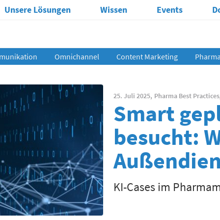
Unsere Lösungen
Wissen
Events
D
munikation
Omnichannel
Content Marketing
Pharma 
25. Juli 2025,
Pharma Best Practices
Smart gepl
besucht: W
Außendiens
KI-Cases im Pharmamar