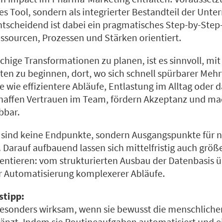
ertes Tool, sondern als integrierter Bestandteil der Un
ntscheidend ist dabei ein pragmatisches Step-by-Step
sourcen, Prozessen und Stärken orientiert.
ächige Transformationen zu planen, ist es sinnvoll, mit
en zu beginnen, dort, wo sich schnell spürbarer Mehrw
e wie effizientere Abläufe, Entlastung im Alltag oder 
haffen Vertrauen im Team, fördern Akzeptanz und m
bbar.
 sind keine Endpunkte, sondern Ausgangspunkte für n
Darauf aufbauend lassen sich mittelfristig auch größe
entieren: vom strukturierten Ausbau der Datenbasis ü
ur Automatisierung komplexerer Abläufe.
stipp:
 besonders wirksam, wenn sie bewusst die menschliche
änzt. Indem sie Routineaufgaben automatisiert und e