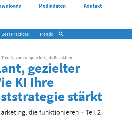
ownloads
Mediadaten
Kontakt
Best Practices
Trends
,
Trends
,
von
coliquio Insights Redaktion
ant, gezielter
ie KI Ihre
tstrategie stärkt
keting, die funktionieren – Teil 2