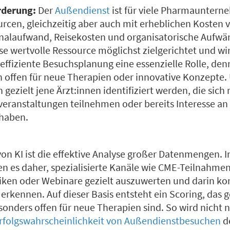
rderung:
Der
Außendienst
ist für viele Pharmauntern
urcen, gleichzeitig aber auch mit erheblichen Kosten
nalaufwand, Reisekosten und organisatorische Aufw
iese wertvolle Ressource möglichst zielgerichtet und w
 effiziente Besuchsplanung eine essenzielle Rolle, den
 offen für neue Therapien oder innovative Konzepte.
 gezielt jene Ärzt:innen identifiziert werden, die sich
hveranstaltungen teilnehmen oder bereits Interesse an
 haben.
on KI ist die effektive Analyse großer Datenmengen. In
n es daher, spezialisierte Kanäle wie CME-Teilnahmen
iken oder Webinare gezielt auszuwerten und darin kon
rkennen. Auf dieser Basis entsteht ein Scoring, das g
besonders offen für neue Therapien sind. So wird nicht n
rfolgswahrscheinlichkeit von Außendienstbesuchen
de