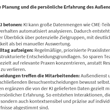
ie Planung und die persönliche Erfahrung des Außen
KI betonen:
KI kann große Datenmengen wie CME-Tei
rhalten automatisiert analysieren. Dadurch entsteht 
r Überblick über potenzielle Zielgruppen, mit deutlic
gkeit als bei manueller Auswertung.
lltag aufzeigen:
Regelmäßige, priorisierte Praxislist
strukturierte Entscheidungsgrundlagen. So sparen Te
ezielt auf relevante Praxen konzentrieren, anstatt R
 zu verlieren.
heidungen treffen die Mitarbeitenden
:
Außendienst
bschließenden Besuchsentscheidungen bewusst selbst.
n ergänzen die von der KI gelieferten Daten gezielt m
rsönlicher Erfahrung. So entstehen Interaktionen, die
 sondern auch kontextsensibel und präzise auf individ
nisse abgestimmt sind.