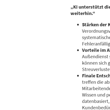
„KI unterstützt d
weiterhin.“
Stärken der 
Verordnungsve
systematische
Fehleranfälli
Vorteile im A
Außendienst 
können sich g
Streuverluste
Finale Entsc
treffen die a
Mitarbeitende
Wissen und pe
datenbasiert,
Kundenbedürf