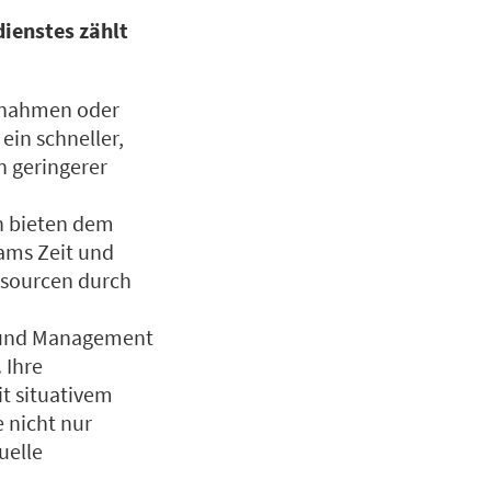
dienstes zählt
lnahmen oder
ein schneller,
h geringerer
en bieten dem
ams Zeit und
essourcen durch
 und Management
 Ihre
it situativem
 nicht nur
uelle