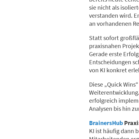
sie nicht als isoli
verstanden wird. E
an vorhandenen Res
Statt sofort großfl
praxisnahen Projekt
Gerade erste Erfolg
Entscheidungen sc
von KI konkret erle
Diese „Quick Wins“
Weiterentwicklung. 
erfolgreich implem
Analysen bis hin z
BrainersHub
Praxi
KI ist häufig dann
Mitarbeitenden erg