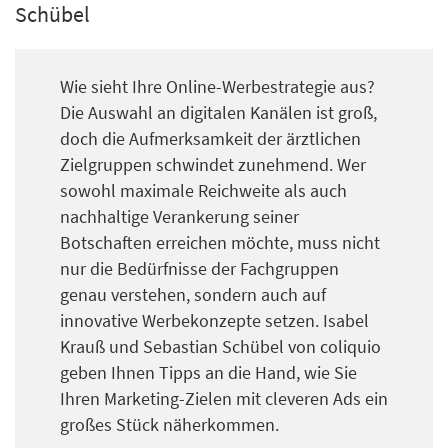
Schübel
Wie sieht Ihre Online-Werbestrategie aus?
Die Auswahl an digitalen Kanälen ist groß,
doch
die Aufmerksamkeit der ärztlichen
Zielgruppen
schwindet
zunehmend. Wer
sowohl maximale Reichweite als auch
nachhaltige Verankerung seiner
Botschaften erreichen möchte, muss nicht
nur die Bedürfnisse der Fachgruppen
genau
verstehen, sondern auch auf
innovative Werbekonzepte setzen. Isabel
Krauß und
Sebastian Schübel
von
coliquio
geben I
hnen
Tipps an die Hand
, wie Sie
Ihre
n
Marketing-
Ziel
e
n
mit cleveren Ads e
in
großes Stück
näherkommen
.