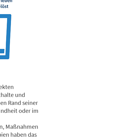
ekten
thalte und
en Rand seiner
undheit oder im
aben, Maßnahmen
apien haben das