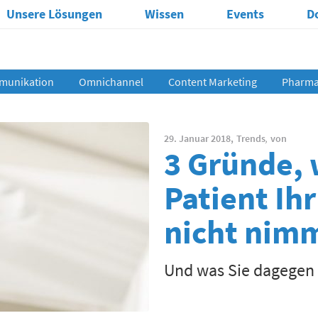
Unsere Lösungen
Wissen
Events
D
munikation
Omnichannel
Content Marketing
Pharma 
29. Januar 2018,
Trends
,
von
3 Gründe,
Patient Ih
nicht nim
Und was Sie dagegen