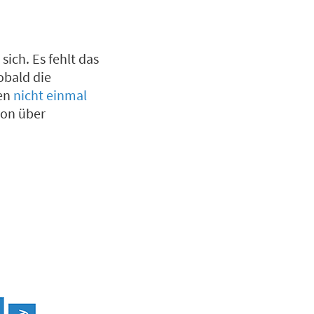
ich. Es fehlt das
obald die
hen
nicht einmal
von über