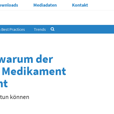
ownloads
Mediadaten
Kontakt
Best Practices
Trends
 warum der
r Medikament
mt
 tun können