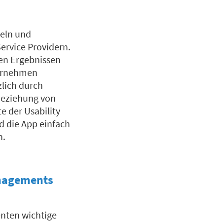
eln und
Service Providern.
ren Ergebnissen
ternehmen
lich durch
nbeziehung von
e der Usability
d die App einfach
n.
anagements
enten wichtige