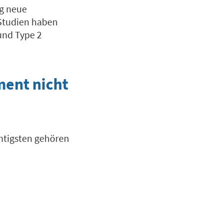
ig neue
Studien haben
 und Type 2
ment nicht
chtigsten gehören