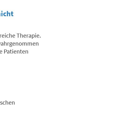
icht
greiche Therapie.
en wahrgenommen
re Patienten
ischen