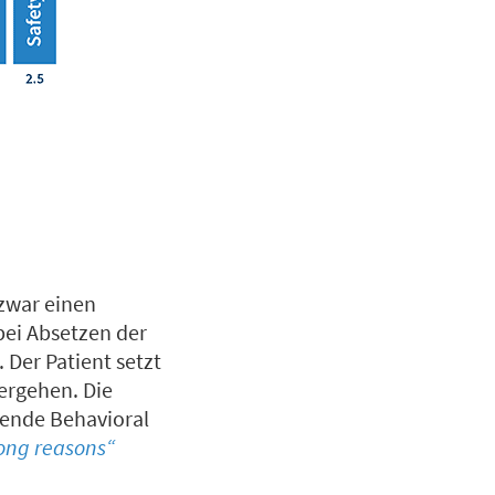
zwar einen
bei Absetzen der
Der Patient setzt
lergehen. Die
rende Behavioral
rong reasons“