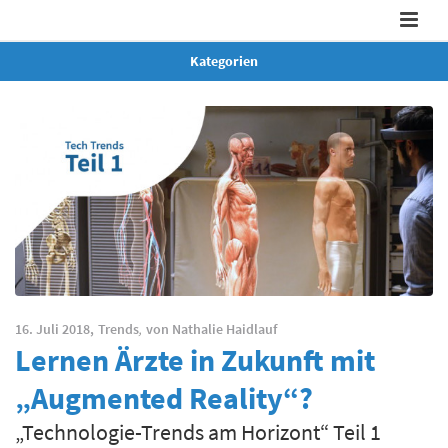
Kategorien
16. Juli 2018,
Trends
,
von
Nathalie Haidlauf
Lernen Ärzte in Zukunft mit
„Augmented Reality“?
„Technologie-Trends am Horizont“ Teil 1