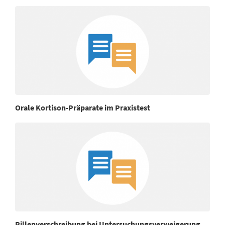
Orale Kortison-Präparate im Praxistest
Pillenverschreibung bei Untersuchungsverweigerung