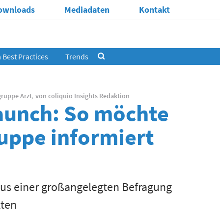
ownloads
Mediadaten
Kontakt
Best Practices
Trends
gruppe Arzt
,
von
coliquio Insights Redaktion
aunch: So möchte
ruppe informiert
aus einer großangelegten Befragung
zten