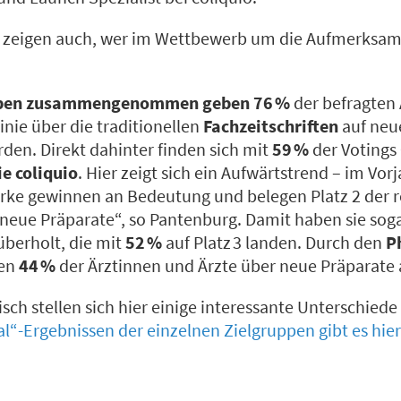
 zeigen auch, wer im Wettbewerb um die Aufmerksamk
uppen zusammengenommen geben 76 %
der befragten
Linie über die traditionellen
Fachzeitschriften
auf neu
en. Direkt dahinter finden sich mit
59 %
der Votings
e coliquio
. Hier zeigt sich ein Aufwärtstrend – im Vo
rke gewinnen an Bedeutung und belegen Platz 2 der 
neue Präparate“, so Pantenburg. Damit haben sie sog
berholt, die mit
52 %
auf Platz 3 landen. Durch den
P
en
44 %
der Ärztinnen und Ärzte
über neue Präparate
isch
stellen
sich hier einige interessante Unterschiede
l“-Ergebnissen der einzelnen Zielgruppen gibt es hier