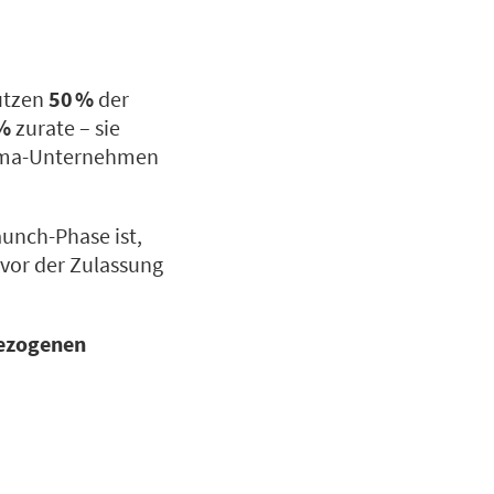
utzen
50 %
der
 %
zurate
– sie
harma-Unternehmen
aunch-Phase ist,
 vor der Zulassung
ezogenen