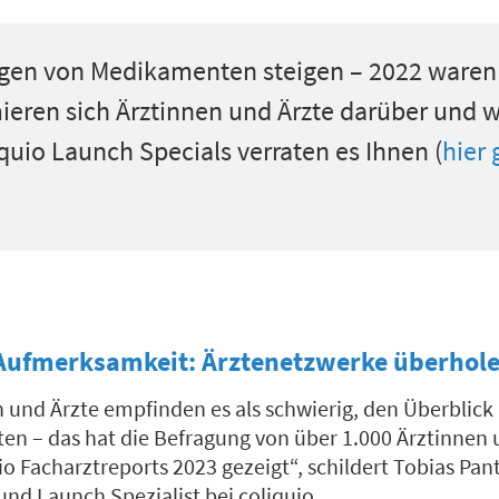
ngen von Medikamenten steigen
–
2022 waren
ieren sich
Ärzt
innen und Ärzt
e
darüber
und 
iquio
Launch Special
s
verraten
e
s
Ihnen
(
hier 
 Aufmerksamkeit: Ärztenetzwerke überhol
n und Ärzte
empfinden es als
schwierig, den Überblick
ten
– das hat die Befragung von
über
1.0
00
Ärztinnen 
io
Facharztreports 2023 gezeigt
“
,
schildert
Tobias
Pan
 und
Launch
Spezialist
bei
coliquio
.