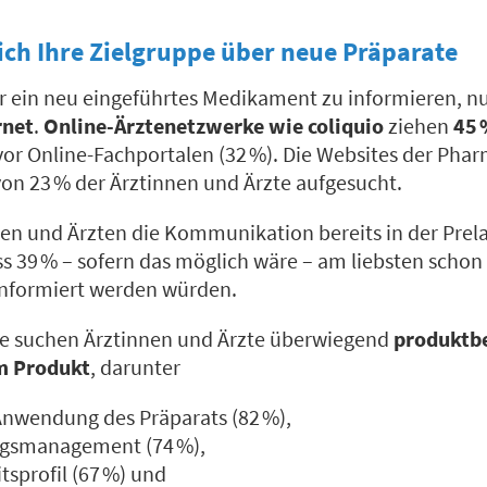
sich Ihre Zielgruppe über
neue
Präparat
e
r ein neu eingeführtes Medikament zu informieren, n
rnet
.
Online-Ärztenetzwerke wie coliquio
ziehen
45
vor Online-Fachportalen (32 %). Die Websites der P
von 23 % der Ärztinnen und Ärzte aufgesucht.
nen und Ärzten die Kommunikation bereits in der Prel
ass 39 % – sofern das möglich wäre – am liebsten schon
informiert werden würden.
e suchen Ärztinnen und Ärzte
überwiegend
produktb
m Produkt
, darunter
Anwendung des Präparats (82 %),
gsmanagement (74 %),
tsprofil (67 %) und