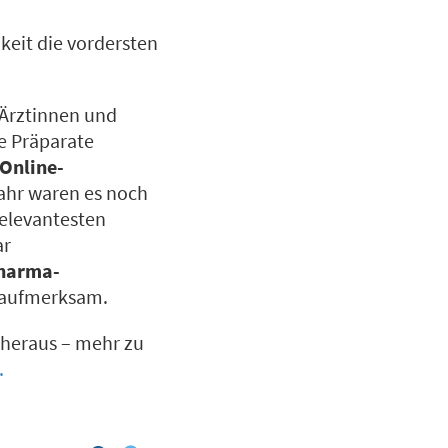
eit die vordersten
 Ärztinnen und
e Präparate
Online-
rjahr waren es noch
relevantesten
ar
harma-
 aufmerksam.
heraus
– mehr zu
.