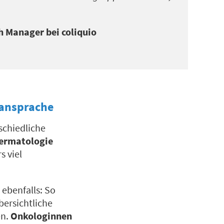
h Manager bei coliquio
ansprache
schiedliche
ermatologie
s viel
 ebenfalls: So
bersichtliche
en.
Onkologinnen