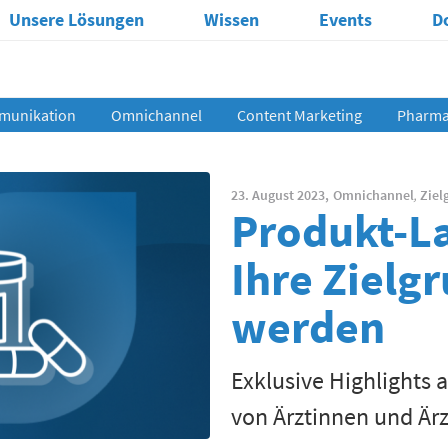
Unsere Lösungen
Wissen
Events
D
munikation
Omnichannel
Content Marketing
Pharma 
23. August 2023,
Omnichannel
,
Ziel
Produkt-L
Ihre Zielg
werden
Exklusive Highlights 
von Ärztinnen und Är