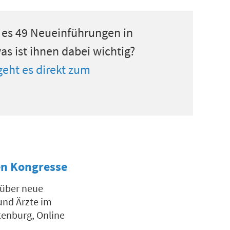
 es 49 Neueinführungen in
w
as ist ihnen
dabei
wichtig
?
geht es direkt zum
en Kongresse
 über neue
und Ärzte im
tenburg
,
Online