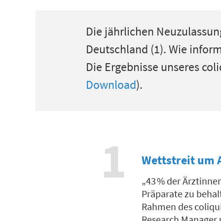
Die jährlichen Neuzulassu
Deutschland (1)
.
Wie inform
Die Ergebnisse
unseres
col
Download
)
.
1
Wettstreit um
„
43
%
der Ärztinne
Präparate zu behal
Rahmen des
coliqu
Research Manager