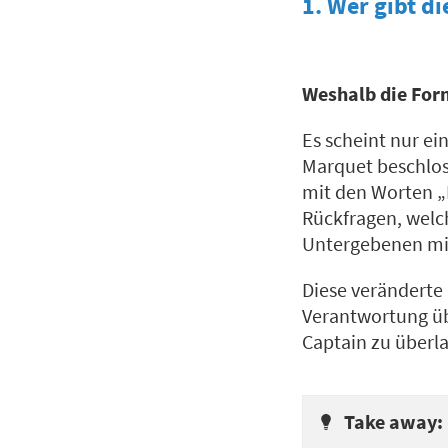
1. Wer gibt di
Weshalb die For
Es scheint nur ei
Marquet beschloss
mit den Worten „I
Rückfragen, welc
Untergebenen mit 
Diese veränderte
Verantwortung üb
Captain zu überl
Take away: