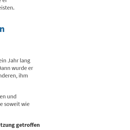
isten.
en
ein Jahr lang
Dann wurde er
anderen, ihm
fen und
e soweit wie
atzung getroffen