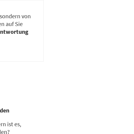
, sondern von
n auf Sie
antwortung
iden
n ist es,
den?