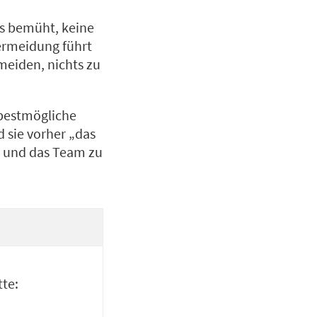
es bemüht, keine
ermeidung führt
rmeiden, nichts zu
 bestmögliche
d sie vorher „das
st und das Team zu
tte: