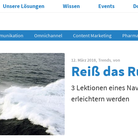
Unsere Lösungen
Wissen
Events
D
munikation
Omnichannel
Content Marketing
Pharma 
12. März 2018,
Trends
,
von
Reiß das 
3 Lektionen eines Nav
erleichtern werden