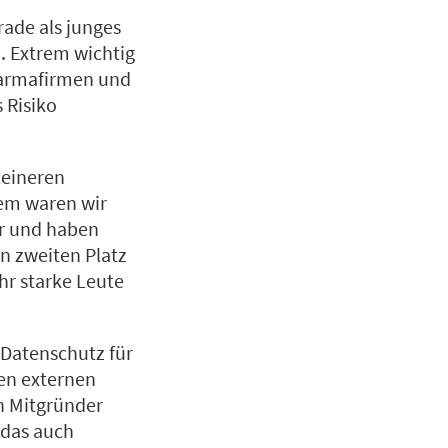
rade als junges
. Extrem wichtig
harmafirmen und
 Risiko
leineren
em waren wir
or und haben
n zweiten Platz
hr starke Leute
 Datenschutz für
nen externen
n Mitgründer
 das auch