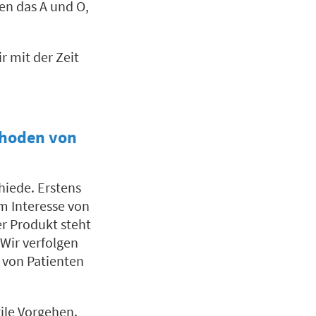
en das A und O,
 mit der Zeit
thoden von
hiede. Erstens
im Interesse von
er Produkt steht
 Wir verfolgen
 von Patienten
gile Vorgehen.