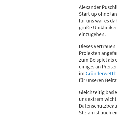
Alexander Puschil
Start-up ohne lan
für uns war es d
große Uniklinike
einzugehen.
Dieses Vertrauen 
Projekten angef
zum Beispiel als 
einiges an Preise
im
Gründerwettb
für unseren Beir
Gleichzeitig basi
uns extrem wicht
Datenschutzbeauf
Stefan ist auch e