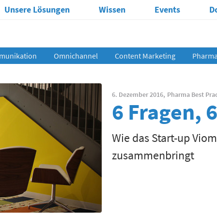
Unsere Lösungen
Wissen
Events
D
munikation
Omnichannel
Content Marketing
Pharma 
6. Dezember 2016,
Pharma Best Prac
6 Fragen, 
Wie das Start-up Vio
zusammenbringt