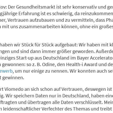
ov: Der Gesundheitsmarkt ist sehr konservativ und ge
gjährige Erfahrung ist es schwierig, da reinzukommen
aher, Vertrauen aufzubauen und zu vermitteln, dass P
n mit uns zusammenarbeiten können, ohne ein großes
haben wir Stück für Stück aufgebaut: Wir haben mit k
angen und sind dann immer größer geworden. Außerd
einziges Start-up aus Deutschland im Bayer Accelerat
n gewonnen: so z. B. Odine, den Health-i Award und de
ewerb
, um nur einige zu nennen. Wir konnten auch se
at gewinnen.
ert Viomedo an sich schon auf Vertrauen, deswegen ist
ig. Wir speichern Daten nur in Deutschland, haben ei
tragten und übertragen alle Daten verschlüsselt. Mei
in leidenschaftlicher Verfechter des Themas und treibt