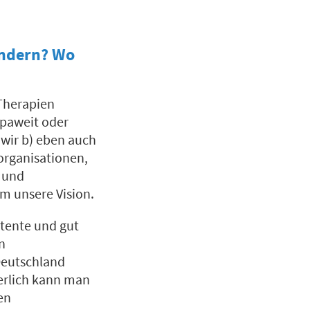
ändern? Wo
 Therapien
opaweit oder
 wir b) eben auch
norganisationen,
e und
m unsere Vision.
otente und gut
n
Deutschland
herlich kann man
en