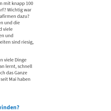
en mit knapp 100
rf? Wichtig war
mafirmen dazu?
n und die
d viele
hen und
iten sind riesig,
n viele Dinge
n lernt, schnell
sich das Ganze
 seit Mai haben
winden?