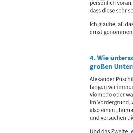
persönlich voran.
dass diese sehr s
Ich glaube, all 
ernst genommen
4. Wie unters
großen Unte
Alexander Puschil
fangen wir immer 
Viomedo oder was 
im Vordergrund, w
also einen „huma
und versuchen die
Und das Zweite, w