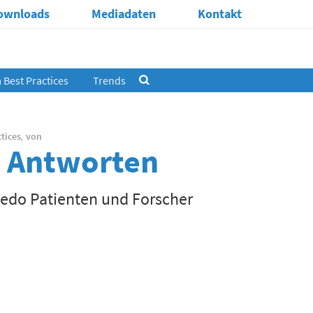
ownloads
Mediadaten
Kontakt
Best Practices
Trends
tices
,
von
6 Antworten
medo Patienten und Forscher