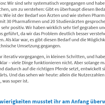
lov: Wir sind sehr systematisch vorgegangen und hab
chen, um zu verstehen: Gibt es überhaupt diesen Beda
n: Wie ist der Bedarf von Ärzten und wie stehen Phar
mit 30 Pharmafirmen und 20 Studienärzten gesproche
sehr positiv. Wir haben wirklich sehr tief gegraben un
s geführt, da wir das Problem deutlich besser verste
. Als klar war, es gibt diesen Bedarf und die Möglichke
technische Umsetzung gegangen.
hr iterativ vorgegangen, in kleinen Schritten, und habe
klar – viele Dinge funktionieren nicht. Aber solange ma
d dadurch auf die richtigen Pferde setzt, entwickelt 
ärts. Und das sehen wir heute: allein die Nutzerzahlen
, was super ist.
hwierigkeiten musstet ihr am Anfang über