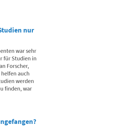
Studien nur
ienten war sehr
r für Studien in
an Forscher,
d helfen auch
Studien werden
zu finden, war
 angefangen?