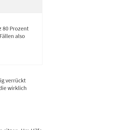
z 80 Prozent
ällen also
ig verrückt
ie wirklich