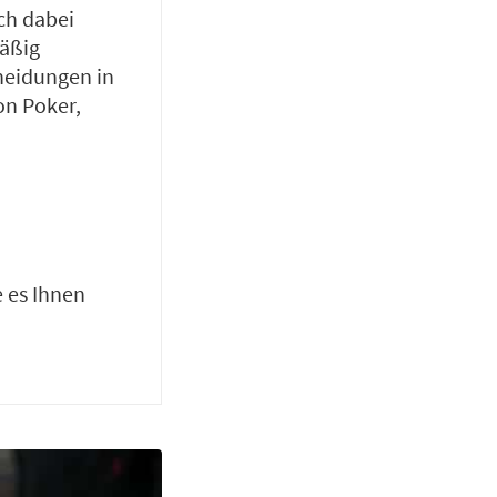
sch dabei
mäßig
heidungen in
on Poker,
e es Ihnen