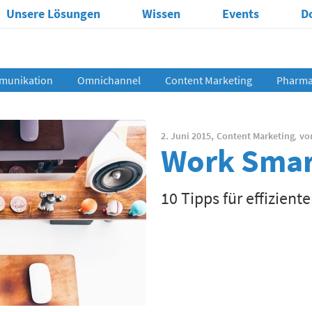
Unsere Lösungen
Wissen
Events
D
munikation
Omnichannel
Content Marketing
Pharma 
2. Juni 2015,
Content Marketing
,
vo
Work Smar
10 Tipps für effizient