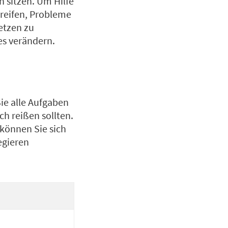
n sitzen. Um Hilfe
egreifen, Probleme
etzen zu
es verändern.
ie alle Aufgaben
ch reißen sollten.
können Sie sich
egieren