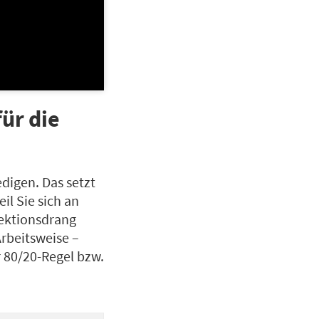
für die
edigen. Das setzt
il Sie sich an
fektionsdrang
Arbeitsweise –
 80/20-Regel bzw.